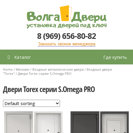
Перейти
к
содержимому
8 (969) 656-80-82
Заказать звонок менеджера
Каталог
Где купить
Home
/
Магазин
/
Входные металлические двери
/
Входные двери
"Torex"
/ Двери Torex серии S.Omega PRO
Двери Torex серии S.Omega PRO