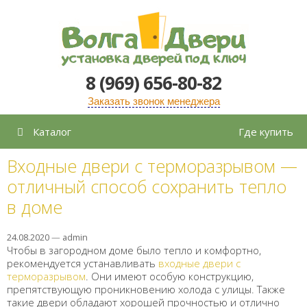
Перейти
к
содержимому
8 (969) 656-80-82
Заказать звонок менеджера
Каталог
Где купить
Входные двери с терморазрывом —
отличный способ сохранить тепло
в доме
24.08.2020
—
admin
Чтобы в загородном доме было тепло и комфортно,
рекомендуется устанавливать
входные двери с
терморазрывом
. Они имеют особую конструкцию,
препятствующую проникновению холода с улицы. Также
такие двери обладают хорошей прочностью и отлично