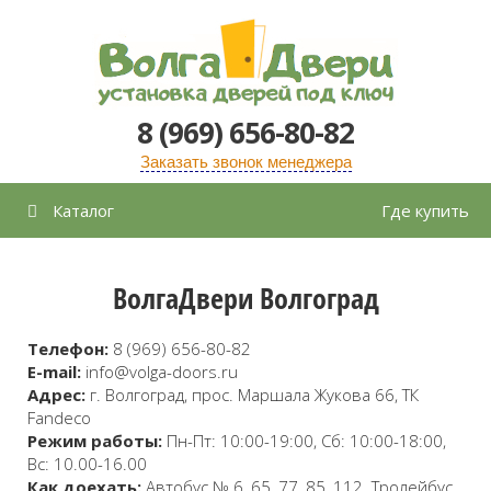
Перейти
к
содержимому
8 (969) 656-80-82
Заказать звонок менеджера
Каталог
Где купить
ВолгаДвери Волгоград
Телефон:
8 (969) 656-80-82
E-mail:
info@volga-doors.ru
Адрес:
г. Волгоград, прос. Маршала Жукова 66, ТК
Fandeco
Режим работы:
Пн-Пт: 10:00-19:00, Сб: 10:00-18:00,
Вс: 10.00-16.00
Как доехать:
Автобус № 6, 65, 77, 85, 112. Тролейбус