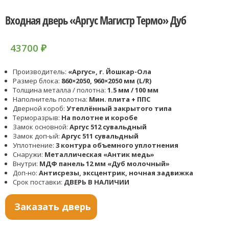
Входная дверь «Аргус Магистр Термо» Дуб
43700
₽
Производитель:
«Аргус», г. Йошкар-Ола
Размер блока:
860×2050, 960×2050 мм (L/R)
Толщина металла / полотна:
1.5 мм / 100 мм
Наполнитель полотна:
Мин. плита + ППС
Дверной короб:
Утеплённый закрытого типа
Терморазрыв:
На полотне и коробе
Замок основной:
Аргус 512 сувальдный
Замок доп-ый:
Аргус 511 сувальдный
Уплотнение:
3 контура объемного уплотнения
Снаружи:
Металлическая «Антик медь»
Внутри:
МДФ панель 12 мм «Дуб молочный»
Доп-но:
Антисрезы, эксцентрик, ночная задвижка
Срок поставки:
ДВЕРЬ В НАЛИЧИИ
Заказать дверь