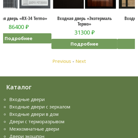
o»
Входная дверь «Экотермаль
Входная дверь «Royal Nord
Термо»
Termo»
31300
₽
89900
₽
Подробнее
Подробнее
Previous
-
Next
Каталог
Входные двери
Входные двери с зеркалом
Входные двери в дом
Двери с терморазрывом
Межкомнатные двери
Двери экошпон