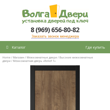
Перейти
к
содержимому
8 (969) 656-80-82
Заказать звонок менеджера
Каталог
Где купить
Home
/
Магазин
/
Межкомнатные двери
/
Высокие межкомнатные
двери
/ Межкомнатная дверь «Relief 1»