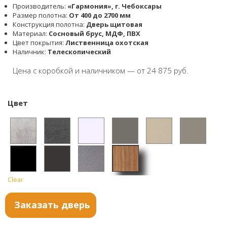
Производитель:
«Гармония», г. Чебоксары
Размер полотна:
От 400 до 2700 мм
Конструкция полотна:
Дверь щитовая
Материал:
Cосновый брус, МДФ, ПВХ
Цвет покрытия:
Лиственница охотская
Наличник:
Телескопический
Цена с коробкой и наличником — от 24 875 руб.
Цвет
Бетон
Бетон
Софт
Софт
Софт
Софт
светл
тёмны
айс
графи
сантья
серый
Clear
Листв
Софт
Темны
Дюна
ый
й
т
го
енниц
черны
й
норд
Заказать дверь
а
й
пепел