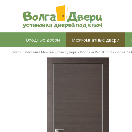
Перейти
к
содержимому
Входные двери
Межкомнатные двери
Home
/
Магазин
/
Межкомнатные двери
/
Фабрика ProfilDoors
/
Серия Z
/ 