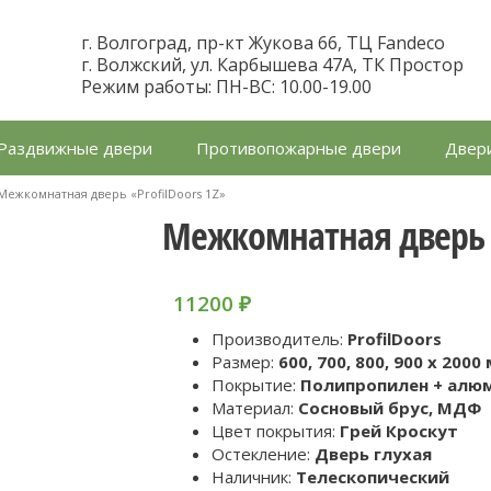
г. Волгоград, пр-кт Жукова 66, ТЦ Fandeco
г. Волжский, ул. Карбышева 47А, ТК Простор
Режим работы: ПН-ВС: 10.00-19.00
Раздвижные двери
Противопожарные двери
Двери
Межкомнатная дверь «ProfilDoors 1Z»
Межкомнатная дверь «
11200
₽
Производитель:
ProfilDoors
Размер:
600, 700, 800, 900 x 2000
Покрытие:
Полипропилен + алюм
Материал:
Сосновый брус, МДФ
Цвет покрытия:
Грей Кроскут
Остекление:
Дверь глухая
Наличник:
Телескопический