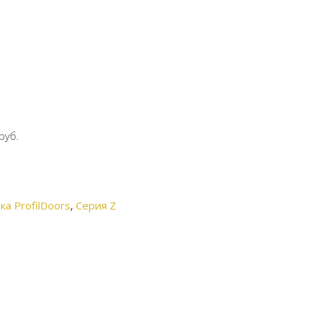
руб.
а ProfilDoors
,
Серия Z