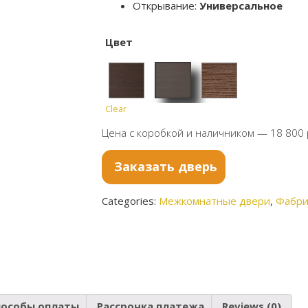
Открывание:
Универсальное
Цвет
Clear
Грей
Венге
Малаг
Цена с коробкой и наличником — 18 800 
Кроску
Кроску
а
т
т
Черри
Заказать дверь
Кроску
т
Categories:
Межкомнатные двери
,
Фабрик
пособы оплаты
Рассрочка платежа
Reviews (0)