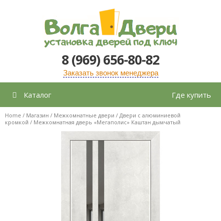
Перейти
к
содержимому
8 (969) 656-80-82
Заказать звонок менеджера
Каталог
Где купить
Home
/
Магазин
/
Межкомнатные двери
/
Двери с алюминиевой
кромкой
/ Межкомнатная дверь «Мегаполис» Каштан дымчатый