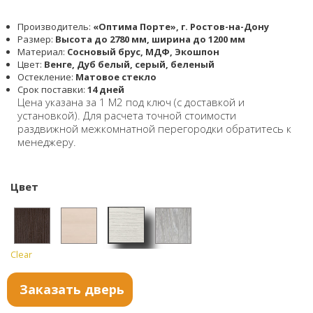
Производитель:
«Оптима Порте», г. Ростов-на-Дону
Размер:
Высота до 2780 мм, ширина до 1200 мм
Материал:
Сосновый брус, МДФ, Экошпон
Цвет:
Венге, Дуб белый, серый, беленый
Остекление:
Матовое стекло
Срок поставки:
14 дней
Цена указана за 1 М2 под ключ (с доставкой и
установкой). Для расчета точной стоимости
раздвижной межкомнатной перегородки обратитесь к
менеджеру.
Цвет
Clear
Дуб
Венге
Дуб
Дуб
белый
белён
серый
Заказать дверь
ый