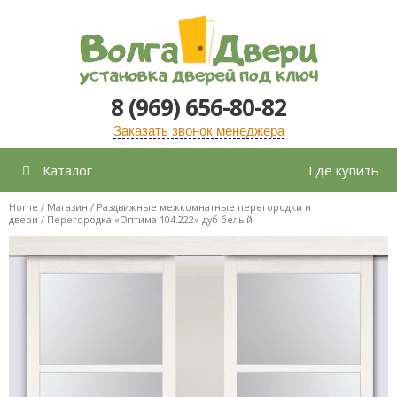
Перейти
к
содержимому
8 (969) 656-80-82
Заказать звонок менеджера
Каталог
Где купить
Home
/
Магазин
/
Раздвижные межкомнатные перегородки и
двери
/ Перегородка «Оптима 104.222» дуб белый