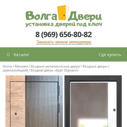
Перейти
к
содержимому
8 (969) 656-80-82
Заказать звонок менеджера
Каталог
Где купить
Home
/
Магазин
/
Входные металлические двери
/
Входные двери с
шумоизоляцией
/ Входная дверь «Брут Зеркало»