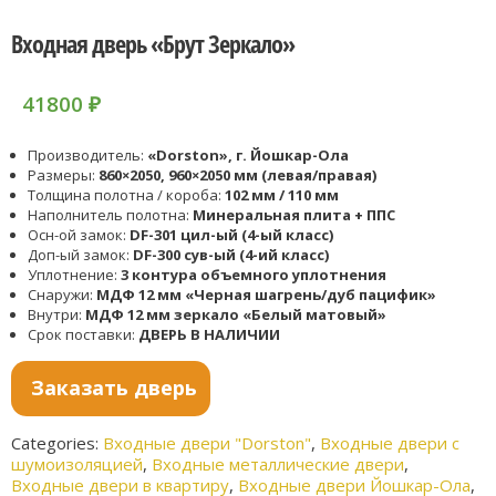
Входная дверь «Брут Зеркало»
41800
₽
Производитель:
«Dorston», г. Йошкар-Ола
Размеры:
860×2050, 960×2050 мм (левая/правая)
Толщина полотна / короба:
102 мм / 110 мм
Наполнитель полотна:
Минеральная плита + ППС
Осн-ой замок:
DF-301 цил-ый (4-ый класс)
Доп-ый замок:
DF-300 сув-ый (4-ий класс)
Уплотнение:
3 контура объемного уплотнения
Снаружи:
МДФ 12 мм «Черная шагрень/дуб пацифик»
Внутри:
МДФ 12 мм зеркало «Белый матовый»
Срок поставки:
ДВЕРЬ В НАЛИЧИИ
Заказать дверь
Categories:
Входные двери "Dorston"
,
Входные двери с
шумоизоляцией
,
Входные металлические двери
,
Входные двери в квартиру
,
Входные двери Йошкар-Ола
,