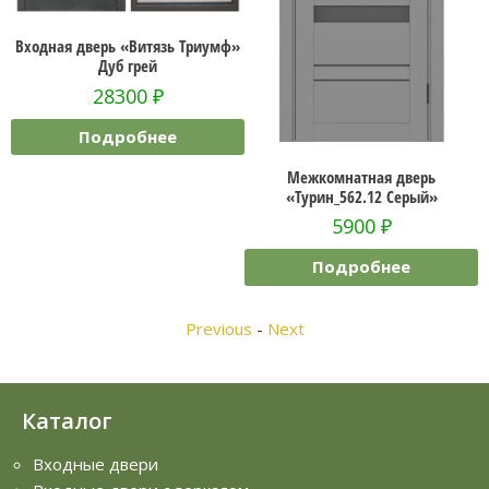
ная дверь «Витязь Триумф»
Входная
Дуб грей
28300
₽
Подробнее
Межкомнатная дверь
«Турин_562.12 Серый»
5900
₽
Подробнее
Previous
-
Next
Каталог
Входные двери