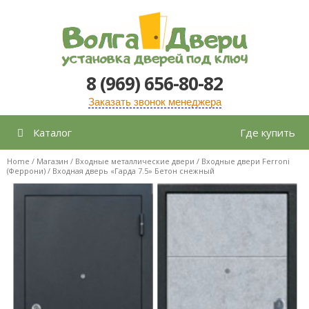
Перейти
к
содержимому
8 (969) 656-80-82
Заказать звонок менеджера
Каталог
Где купить
Home
/
Магазин
/
Входные металлические двери
/
Входные двери Ferroni
(Феррони)
/ Входная дверь «Гарда 7.5» Бетон снежный