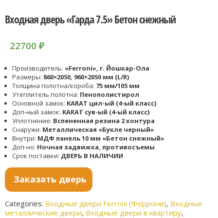
Входная дверь «Гарда 7.5» Бетон снежный
22700
₽
Производитель:
«Ferroni», г. Йошкар-Ола
Размеры:
860×2050, 960×2050 мм (L/R)
Толщина полотна/короба:
75 мм/105 мм
Утеплитель полотна:
Пенополистирол
Основной замок:
KARAT цил-ый (4-ый класс)
Доп-ный замок:
KARAT сув-ый (4-ый класс)
Уплотнение:
Вспененная резина 2 контура
Снаружи:
Металлическая «Букле черный»
Внутри:
МДФ панель 10 мм «Бетон снежный»
Доп-но:
Ночная задвижка, противосъемы
Срок поставки:
ДВЕРЬ В НАЛИЧИИ
Заказать дверь
Categories:
Входные двери Ferroni (Феррони)
,
Входные
металлические двери
,
Входные двери в квартиру
,