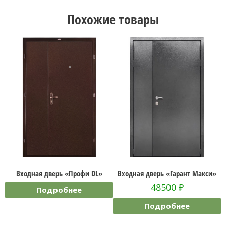
Похожие товары
Входная дверь «Профи DL»
Входная дверь «Гарант Макси»
В
48500
₽
Подробнее
Подробнее