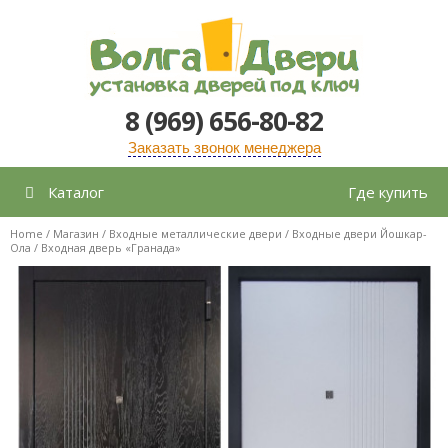
Перейти
к
содержимому
8 (969) 656-80-82
Заказать звонок менеджера
Каталог
Где купить
Home
/
Магазин
/
Входные металлические двери
/
Входные двери Йошкар-
Ола
/ Входная дверь «Гранада»