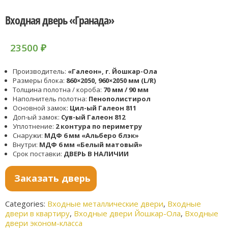
Входная дверь «Гранада»
23500
₽
Производитель:
«Галеон», г. Йошкар-Ола
Размеры блока:
860×2050, 960×2050 мм (L/R)
Толщина полотна / короба:
70 мм / 90 мм
Наполнитель полотна:
Пенополистирол
Основной замок:
Цил-ый Галеон 811
Доп-ый замок:
Сув-ый Галеон 812
Уплотнение:
2 контура по периметру
Снаружи:
МДФ 6 мм «Альберо блэк»
Внутри:
МДФ 6 мм «Белый матовый»
Срок поставки:
ДВЕРЬ В НАЛИЧИИ
Заказать дверь
Categories:
Входные металлические двери
,
Входные
двери в квартиру
,
Входные двери Йошкар-Ола
,
Входные
двери эконом-класса