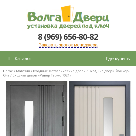
Перейти
к
содержимому
8 (969) 656-80-82
Заказать звонок менеджера
Каталог
Где купить
Home
/
Магазин
/
Входные металлические двери
/
Входные двери Йошкар-
Ола
/ Входная дверь «Ривер Термо 7021»