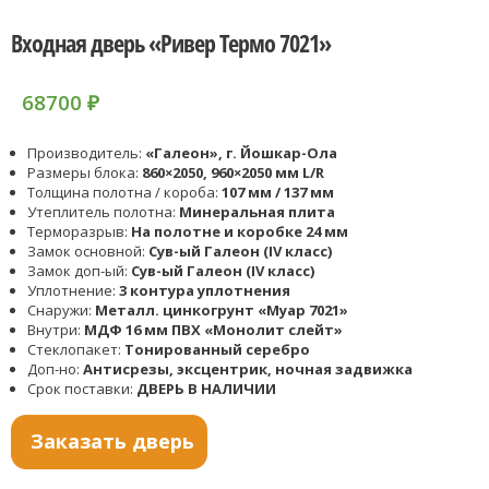
Входная дверь «Ривер Термо 7021»
68700
₽
Производитель:
«Галеон», г. Йошкар-Ола
Размеры блока:
860×2050, 960×2050 мм L/R
Толщина полотна / короба:
107 мм / 137 мм
Утеплитель полотна:
Минеральная плита
Терморазрыв:
На полотне и коробке 24 мм
Замок основной:
Сув-ый Галеон (IV класс)
Замок доп-ый:
Сув-ый Галеон (IV класс)
Уплотнение:
3 контура уплотнения
Снаружи:
Металл. цинкогрунт «Муар 7021»
Внутри:
МДФ 16 мм ПВХ «Монолит слейт»
Стеклопакет:
Тонированный серебро
Доп-но:
Антисрезы, эксцентрик, ночная задвижка
Срок поставки:
ДВЕРЬ В НАЛИЧИИ
Заказать дверь