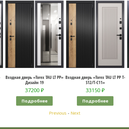
Входная дверь «Torex TAU LT PP»
Входная дверь «Torex TAU LT PP T-
Дизайн 19
S12/T-C11»
37200
₽
33150
₽
Подробнее
Подробнее
Previous
-
Next