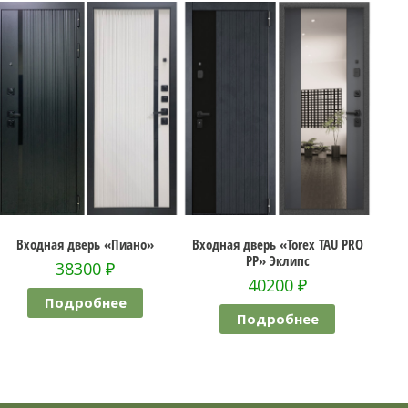
Входная дверь «Пиано»
Входная дверь «Torex TAU PRO
Входн
PP» Эклипс
38300
₽
40200
₽
Подробнее
Подробнее