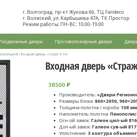
г. Волгоград, пр-кт Жукова 66, ТЦ Fandeco
г. Волжский, ул. Карбышева 47А, ТК Простор
Режим работы: ПН-ВС: 10.00-19.00
Раздвижные двери
Противопожарные двери
Двери
оизоляцией
/ Входная дверь «Страж К-16»
Входная дверь «Страж
38500
₽
Производитель:
«Двери Регионов
Размеры блока:
860×2050, 960×20
Толщина полотна / короба:
108 мм
Наполнитель полотна:
Пенополис
Осн-ой замок:
Галеон цил-ый 816
Доп-ый замок:
Галеон сув-ый 817
Уплотнение:
3 контура объемно