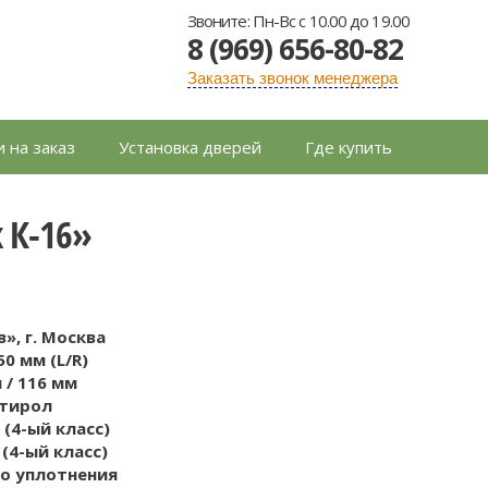
Звоните: Пн-Вс с 10.00 до 19.00
8 (969) 656-80-82
Заказать звонок менеджера
 на заказ
Установка дверей
Где купить
 К-16»
», г. Москва
50 мм (L/R)
 / 116 мм
тирол
 (4-ый класс)
 (4-ый класс)
го уплотнения