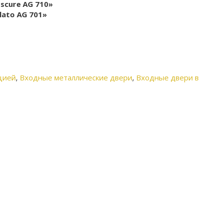
scure AG 710»
ato AG 701»
цией
,
Входные металлические двери
,
Входные двери в