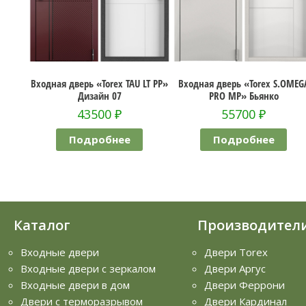
Входная дверь «Torex TAU LT PP»
Входная дверь «Torex S.OMEG
Дизайн 07
PRO MP» Бьянко
43500
₽
55700
₽
Подробнее
Подробнее
Каталог
Производител
Входные двери
Двери Torex
Входные двери с зеркалом
Двери Аргус
Входные двери в дом
Двери Феррони
Двери с терморазрывом
Двери Кардинал