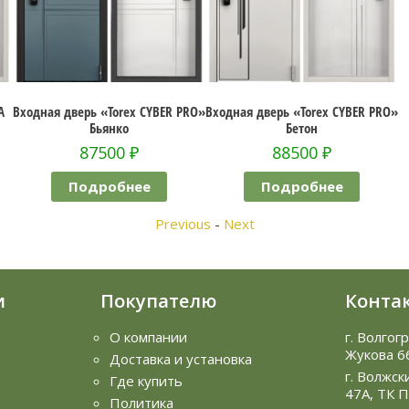
A
Входная дверь «Torex CYBER PRO»
Входная дверь «Torex CYBER PRO»
Бьянко
Бетон
87500
₽
88500
₽
Подробнее
Подробнее
Previous
-
Next
и
Покупателю
Конта
О компании
г. Волгог
Жукова 6
Доставка и установка
г. Волжск
Где купить
47А, ТК 
Политика