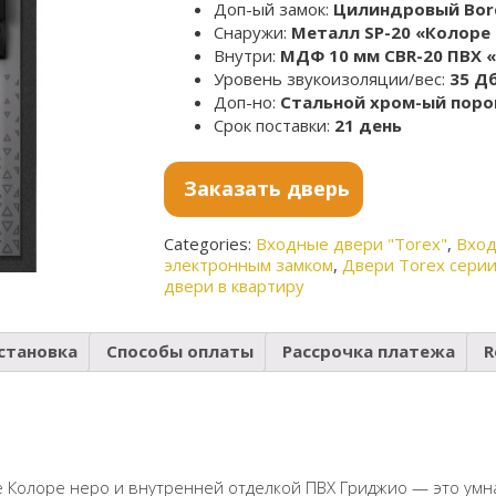
Доп-ый замок:
Цилиндровый Bord
Снаружи:
Металл SP-20 «Колоре
Внутри:
МДФ 10 мм CBR-20 ПВХ
Уровень звукоизоляции/вес:
35 Дб
Доп-но:
Стальной хром-ый порог
Срок поставки:
21 день
Заказать дверь
Categories:
Входные двери "Torex"
,
Вход
электронным замком
,
Двери Torex сери
двери в квартиру
становка
Способы оплаты
Рассрочка платежа
R
е Колоре неро и внутренней отделкой ПВХ Гриджио — это умн