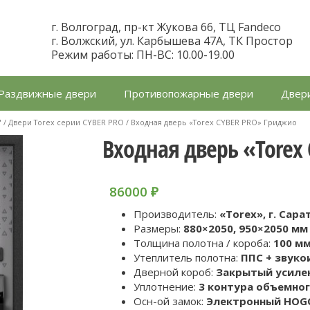
г. Волгоград, пр-кт Жукова 66, ТЦ Fandeco
г. Волжский, ул. Карбышева 47А, ТК Простор
Режим работы: ПН-ВС: 10.00-19.00
Раздвижные двери
Противопожарные двери
Двери
"
/
Двери Torex серии CYBER PRO
/ Входная дверь «Torex CYBER PRO» Гриджио
Входная дверь «Torex
86000
₽
Производитель:
«Torex», г. Сара
Размеры:
880×2050, 950×2050 мм 
Толщина полотна / короба:
100 мм
Утеплитель полотна:
ППС + звук
Дверной короб:
Закрытый усиле
Уплотнение:
3 контура объемно
Осн-ой замок:
Электронный HOGO