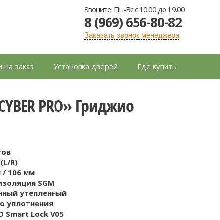
Звоните: Пн-Вс с 10.00 до 19.00
8 (969) 656-80-82
Заказать звонок менеджера
 на заказ
Установка дверей
Где купить
 CYBER PRO» Гриджио
тов
(L/R)
 / 106 мм
оизоляция SGM
нный утепленный
го уплотнения
 Smart Lock V05