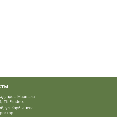
кты
рад, прос. Маршала
6, ТК Fandeco
ий, ул. Карбышева
Простор