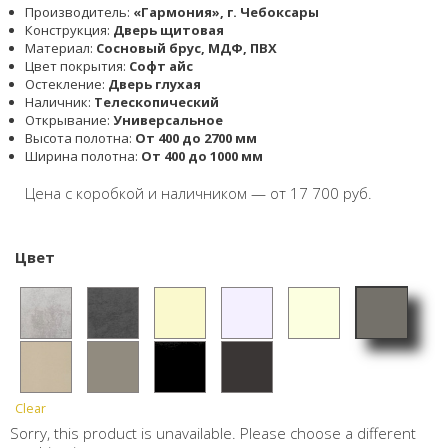
Производитель:
«Гармония», г. Чебоксары
Конструкция:
Дверь щитовая
Материал:
Cосновый брус, МДФ, ПВХ
Цвет покрытия:
Софт айс
Остекление:
Дверь глухая
Наличник:
Телескопический
Открывание:
Универсальное
Высота полотна:
От 400 до 2700 мм
Ширина полотна:
От 400 до 1000 мм
Цена с коробкой и наличником — от 17 700 руб.
Цвет
Софт
Бетон
Бетон
Ванил
Софт
Софт
графи
светл
тёмны
ь
айс
белый
Clear
Софт
Софт
Софт
Темны
т
ый
й
Sorry, this product is unavailable. Please choose a different
сантья
серый
черны
й