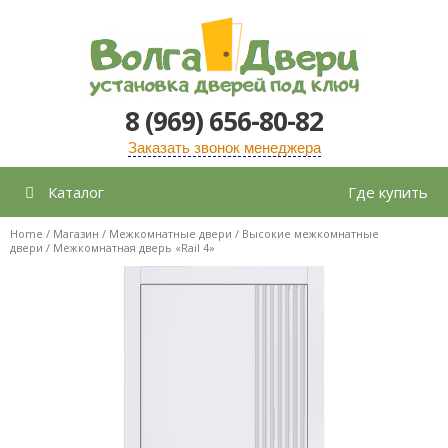
Перейти
к
содержимому
8 (969) 656-80-82
Заказать звонок менеджера
Каталог
Где купить
Home
/
Магазин
/
Межкомнатные двери
/
Высокие межкомнатные
двери
/ Межкомнатная дверь «Rail 4»