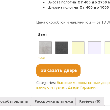
Высота полотна:
От 400 до 2700 
Ширина полотна:
От 400 до 1000
Цена с коробкой и наличником — от 18 3
Цвет
Clear
Бетон
Бетон
Ванил
Софт
С
светл
тёмны
ь
айс
бе
Заказать дверь
ый
й
Categories:
Высокие межкомнатные двер
ванную и туалет
,
Двери Гармония
пособы оплаты
Рассрочка платежа
Reviews (0)