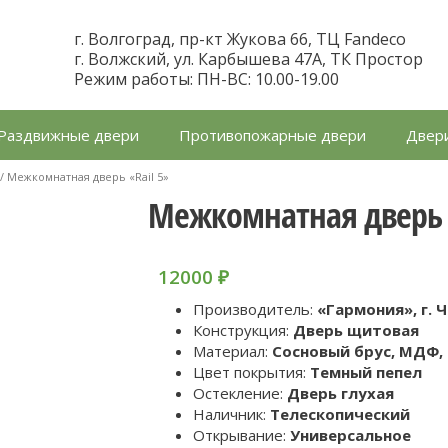
г. Волгоград, пр-кт Жукова 66, ТЦ Fandeco
г. Волжский, ул. Карбышева 47А, ТК Простор
Режим работы: ПН-ВС: 10.00-19.00
Раздвижные двери
Противопожарные двери
Двери
/ Межкомнатная дверь «Rail 5»
Межкомнатная дверь «
12000
₽
Производитель:
«Гармония», г. 
Конструкция:
Дверь щитовая
Материал:
Cосновый брус, МДФ,
Цвет покрытия:
Темный пепел
Остекление:
Дверь глухая
Наличник:
Телескопический
Открывание:
Универсальное