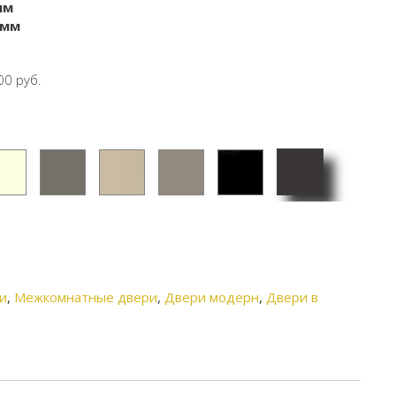
мм
 мм
00 руб.
Темны
офт
Софт
Софт
Софт
Софт
й
лый
графи
сантья
серый
черны
пепел
т
го
й
и
,
Межкомнатные двери
,
Двери модерн
,
Двери в