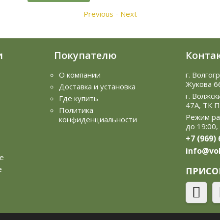
Previous
-
Next
и
Покупателю
Конта
О компании
г. Волгог
Жукова 6
Доставка и установка
г. Волжск
Где купить
47А, ТК 
Политика
Режим ра
конфиденциальности
до 19:00,
+7 (969)
info@vol
е
е
ПРИСО