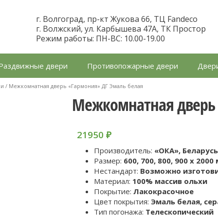
г. Волгоград, пр-кт Жукова 66, ТЦ Fandeco
г. Волжский, ул. Карбышева 47А, ТК Простор
Режим работы: ПН-ВС: 10.00-19.00
Раздвижные двери
Противопожарные двери
Двери
хи
/ Межкомнатная дверь «Гармония» ДГ Эмаль белая
Межкомнатная дверь 
21950
₽
Производитель:
«ОКА», Беларус
Размер:
600, 700, 800, 900 x 2000
Нестандарт:
Возможно изготов
Материал:
100% массив ольхи
Покрытие:
Лакокрасочное
Цвет покрытия:
Эмаль белая, сер
Тип погонажа:
Телескопический