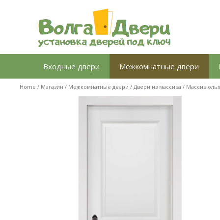
Перейти
к
содержимому
Входные двери
Межкомнатные двери
Home
/
Магазин
/
Межкомнатные двери
/
Двери из массива
/
Массив оль