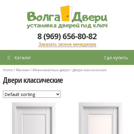
Перейти
к
содержимому
8 (969) 656-80-82
Заказать звонок менеджера
Каталог
Где купить
Home
/
Магазин
/
Межкомнатные двери
/ Двери классические
Двери классические