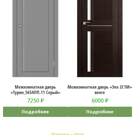
Межкомнатная дверь
Межкомнатная дверь «Эко 2С1М»
Ме
«Турин_565АПП.11 Серый»
венге
7250
₽
6000
₽
Подробнее
Подробнее
Previous
-
Next