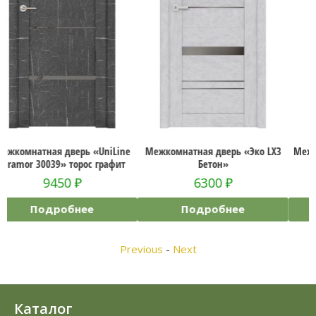
ine
Межкомнатная дверь «Эко LX3
Межкомнатная дверь «Прести
ит
Бетон»
Вейс 1»
6300
₽
13900
₽
Подробнее
Подробнее
Previous
-
Next
Каталог