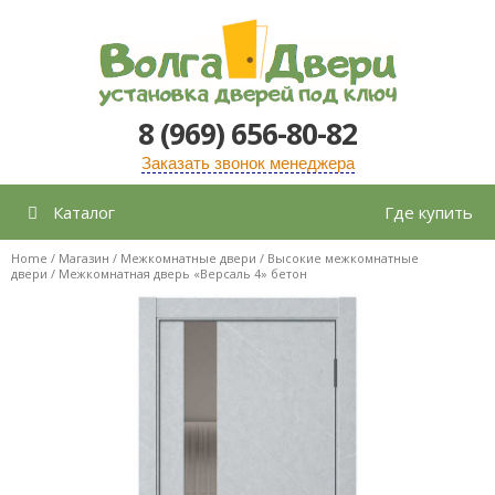
Перейти
к
содержимому
8 (969) 656-80-82
Заказать звонок менеджера
Каталог
Где купить
Home
/
Магазин
/
Межкомнатные двери
/
Высокие межкомнатные
двери
/ Межкомнатная дверь «Версаль 4» бетон