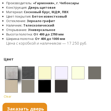
Производитель:
«Гармония», г. Чебоксары
Конструкция:
Дверь щитовая
Материал:
Cосновый брус, МДФ, ПВХ
Цвет покрытия:
Бетон известковый
Остекление:
Зеркало графит
Наличник:
Телескопический
Открывание:
Универсальное
Высота полотна:
От 400 до 2700 мм
Ширина полотна:
От 400 до 1000 мм
Цена с коробкой и наличником — 17 250 руб.
Цвет
Бетон
Бетон
Ванил
Софт
Софт
Софт
светл
тёмны
ь
айс
белый
графи
Clear
Софт
Софт
Софт
Темны
ый
й
т
сантья
серый
черны
й
Заказать дверь