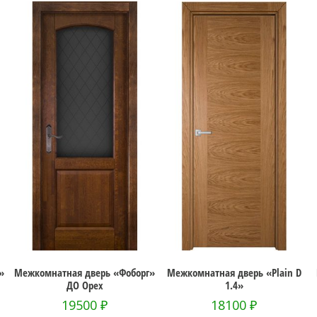
верь «Фоборг»
Межкомнатная дверь «Plain D
Межкомнатная двер
рех
1.4»
Красное дере
00
₽
18100
₽
14000
₽