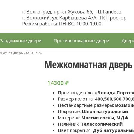
г. Волгоград, пр-кт Жукова 66, ТЦ Fandeco
г. Волжский, ул. Карбышева 47А, ТК Простор
Режим работы: ПН-ВС: 10.00-19.00
Раздвижные двери
Противопожарные двери
Двери
натная дверь «Альянс 2»
Межкомнатная дверь 
14300
₽
Производитель:
«Эллада Порте»,
Размер полотна:
400,500,600,700,
Нестандартные размеры:
Возмо
Покрытие:
Шпон натуральный
Материал:
Массив сосны, МДФ
Наличник:
Телескопический
Цвет покрытия:
Дуб натуральны