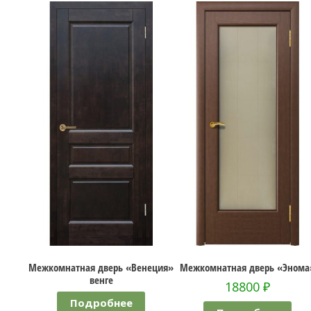
я дверь «Венеция»
Межкомнатная дверь «Энома»
Межкомнатная д
венге
ДО О
18800
₽
195
дробнее