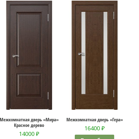
ь «Мира»
Межкомнатная дверь «Гера»
Межкомнатная дверь «
во
Багет»
16400
₽
23600
₽