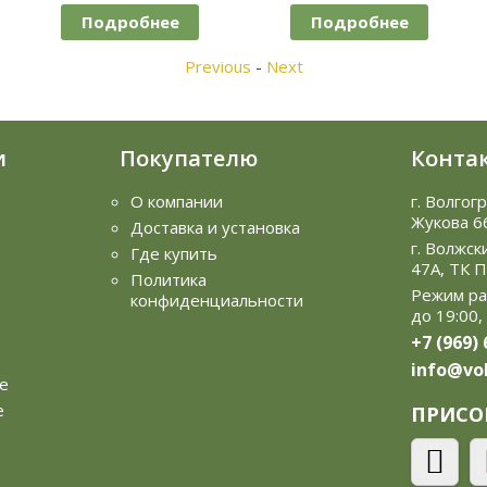
бнее
Подробнее
Подробне
Previous
-
Next
и
Покупателю
Конта
О компании
г. Волгог
Жукова 6
Доставка и установка
г. Волжск
Где купить
47А, ТК 
Политика
Режим ра
конфиденциальности
до 19:00,
+7 (969)
info@vol
е
е
ПРИСО