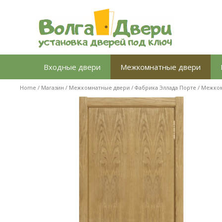
Перейти
к
содержимому
Входные двери
Межкомнатные двери
Home
/
Магазин
/
Межкомнатные двери
/
Фабрика Эллада Порте
/ Межком