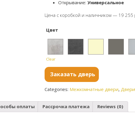
Открывание:
Универсальное
Цена с коробкой и наличником — 19 255 
Цвет
Clear
Бетон
Бетон
Ванил
Софт
С
светл
тёмны
ь
графи
М
Заказать дверь
ый
й
т
Categories:
Межкомнатные двери
,
Двери
пособы оплаты
Рассрочка платежа
Reviews (0)