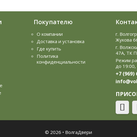
и
Покупателю
Конта
О компании
г. Волгог
Жукова 6
Доставка и установка
г. Волжск
Где купить
47А, ТК 
Политика
Режим ра
конфиденциальности
до 19:00,
+7 (969)
info@vol
е
е
ПРИСО
© 2026
•
ВолгаДвери