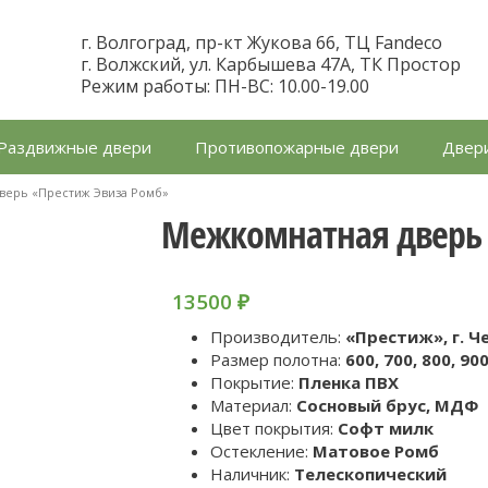
г. Волгоград, пр-кт Жукова 66, ТЦ Fandeco
г. Волжский, ул. Карбышева 47А, ТК Простор
Режим работы: ПН-ВС: 10.00-19.00
Раздвижные двери
Противопожарные двери
Двери
верь «Престиж Эвиза Ромб»
Межкомнатная дверь 
13500
₽
Производитель:
«Престиж», г. Ч
Размер полотна:
600, 700, 800, 90
Покрытие:
Пленка ПВХ
Материал:
Cосновый брус, МДФ
Цвет покрытия:
Софт милк
Остекление:
Матовое Ромб
Наличник:
Телескопический