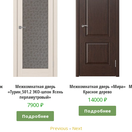
иж
Межкомнатная дверь
Межкомнатная дверь «Мира»
М
«Турин_501.2 ЭКО-шпон Ясень
Красное дерево
перламутровый»
14000
₽
7900
₽
Подробнее
Подробнее
Previous
-
Next