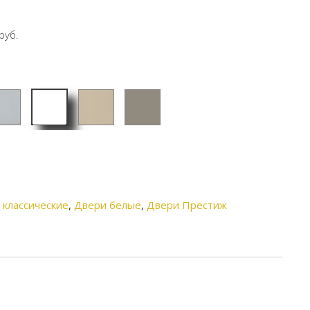
руб.
Софт
офт
Софт
Софт
Милк
аус
сантья
серый
го
 классические
,
Двери белые
,
Двери Престиж