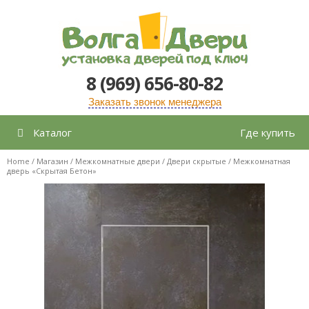
Перейти
к
содержимому
8 (969) 656-80-82
Заказать звонок менеджера
Каталог
Где купить
Home
/
Магазин
/
Межкомнатные двери
/
Двери скрытые
/ Межкомнатная
дверь «Скрытая Бетон»