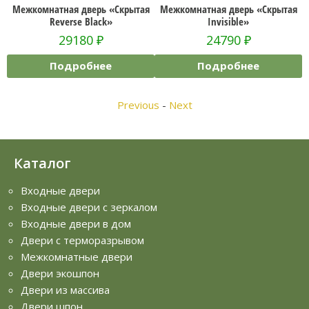
ерь «Скрытая
Межкомнатная дверь «Скрытая
Межкомнатная дверь
lack»
Invisible»
Reverse»
0
₽
24790
₽
26610
₽
бнее
Подробнее
Подробн
Previous
-
Next
Каталог
Входные двери
Входные двери с зеркалом
Входные двери в дом
Двери с терморазрывом
Межкомнатные двери
Двери экошпон
Двери из массива
Двери шпон