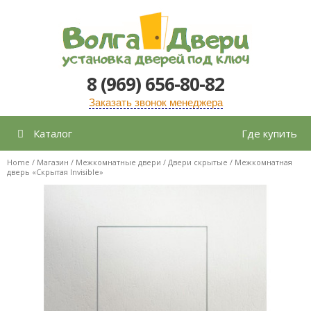
Перейти
к
содержимому
8 (969) 656-80-82
Заказать звонок менеджера
Каталог
Где купить
Home
/
Магазин
/
Межкомнатные двери
/
Двери скрытые
/ Межкомнатная
дверь «Скрытая Invisible»