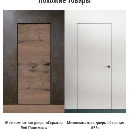
Похожие товары
Межкомнатная дверь «Скрытая
Межкомнатная дверь «Скрытая
Ме
Дуб Пацифик»
ABS»