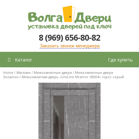
Перейти
к
содержимому
8 (969) 656-80-82
Заказать звонок менеджера
Каталог
Где купить
Home
/
Магазин
/
Межкомнатные двери
/
Межкомнатные двери
Экошпон
/ Межкомнатная дверь «UniLine Mramor 30004» торос серый