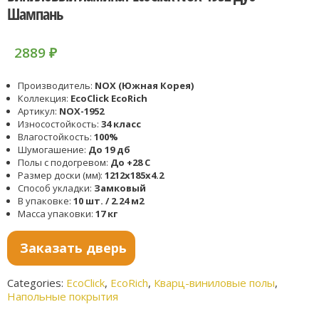
Шампань
2889
₽
Производитель:
NOX (Южная Корея)
Коллекция:
EcoClick EcoRich
Артикул:
NOX-1952
Износостойкость:
34 класс
Влагостойкость:
100%
Шумогашение:
До 19 дб
Полы с подогревом:
До +28 С
Размер доски (мм):
1212x185x4.2
Способ укладки:
Замковый
В упаковке:
10 шт. / 2.24 м2
Масса упаковки:
17 кг
Заказать дверь
Categories:
EcoClick
,
EcoRich
,
Кварц-виниловые полы
,
Напольные покрытия