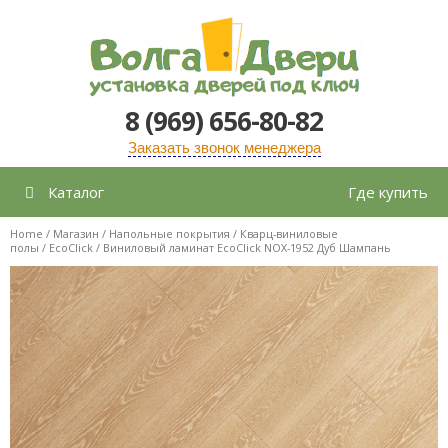
Перейти
к
содержимому
8 (969) 656-80-82
Заказать звонок менеджера
Каталог
Где купить
Home
/
Магазин
/
Напольные покрытия
/
Кварц-виниловые
полы
/
EcoClick
/ Виниловый ламинат EcoClick NOX-1952 Дуб Шампань