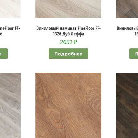
eFloor FF-
Виниловый ламинат FineFloor FF-
Виниловый 
ье
1326 Дуб Леффа
1
2652
₽
е
Подробнее