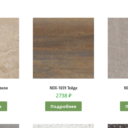
инли
NOX-1659 Тейде
N
2738
₽
е
Подробнее