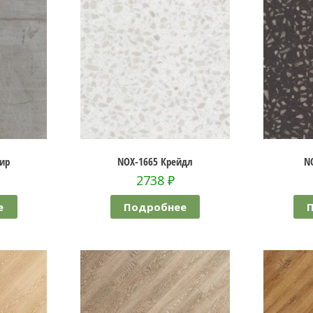
ир
NOX-1665 Крейдл
N
2738
₽
е
Подробнее