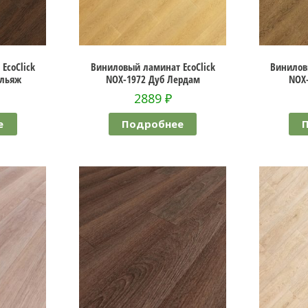
EcoClick
Виниловый ламинат EcoClick
Винилов
ильяж
NOX-1972 Дуб Лердам
NOX
2889
₽
е
Подробнее