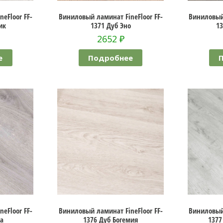
eFloor FF-
Виниловый ламинат FineFloor FF-
Виниловый 
ик
1371 Дуб Эно
13
2652
₽
е
Подробнее
eFloor FF-
Виниловый ламинат FineFloor FF-
Виниловый 
ка
1376 Дуб Богемия
1377