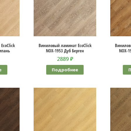
EcoClick
Виниловый ламинат EcoClick
Винилов
мпань
NOX-1953 Дуб Берген
NOX-1
2889
₽
е
Подробнее