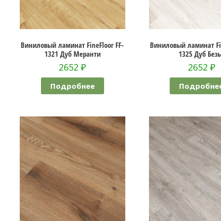
Виниловый ламинат FineFloor FF-
Виниловый ламинат Fin
1321 Дуб Меранти
1325 Дуб Без
2652
₽
2652
₽
Подробнее
Подробне