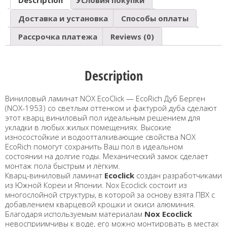
Доставка и установка
Способы оплаты
Рассрочка платежа
Reviews (0)
Description
Виниловый ламинат NOX EcoClick — EcoRich Дуб Берген
(NOX-1953) cо светлым оттенком и фактурой дуба сделают
этот кварц виниловый пол идеальным решением для
укладки в любых жилых помещениях. Высокие
износостойкие и водоотталкивающие свойства NOX
EcoRich помогут сохранить Ваш пол в идеальном
состоянии на долгие годы. Механический замок сделает
монтаж пола быстрым и лёгким.
Кварц-виниловый ламинат
Ecoclick
создан разработчиками
из Южной Кореи и Японии. Nox Ecoclick состоит из
многослойной структуры, в которой за основу взята ПВХ с
добавлением кварцевой крошки и окиси алюминия.
Благодаря используемым материалам
Nox Ecoclick
невосприимчивы к воде, его можно монтировать в местах