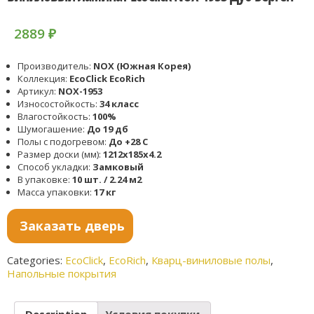
2889
₽
Производитель:
NOX (Южная Корея)
Коллекция:
EcoClick EcoRich
Артикул:
NOX-1953
Износостойкость:
34 класс
Влагостойкость:
100%
Шумогашение:
До 19 дб
Полы с подогревом:
До +28 С
Размер доски (мм):
1212x185x4.2
Способ укладки:
Замковый
В упаковке:
10 шт. / 2.24 м2
Масса упаковки:
17 кг
Заказать дверь
Categories:
EcoClick
,
EcoRich
,
Кварц-виниловые полы
,
Напольные покрытия
Description
Условия покупки