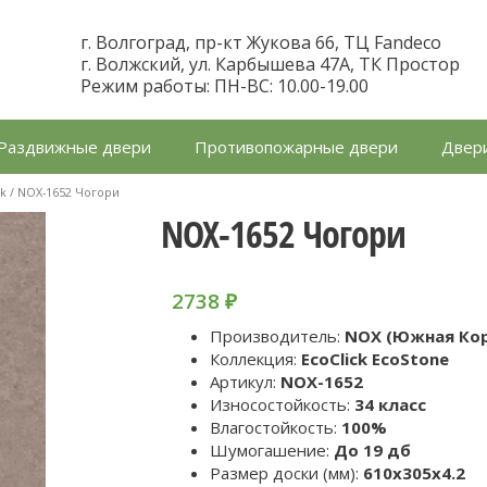
г. Волгоград, пр-кт Жукова 66, ТЦ Fandeco
г. Волжский, ул. Карбышева 47А, ТК Простор
Режим работы: ПН-ВС: 10.00-19.00
Раздвижные двери
Противопожарные двери
Двери
ck
/ NOX-1652 Чогори
NOX-1652 Чогори
2738
₽
Производитель:
NOX (Южная Ко
Коллекция:
EcoClick EcoStone
Артикул:
NOX-1652
Износостойкость:
34 класс
Влагостойкость:
100%
Шумогашение:
До 19 дб
Размер доски (мм):
610x305x4.2