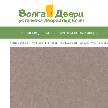
Перейти
к
содержимому
Входные двери
Межкомнатные двери
Home
/
Магазин
/
Напольные покрытия
/
Кварц-виниловые полы
/
EcoCli