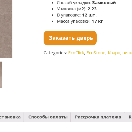
Способ укладки:
Замковый
Упаковка (м2):
2.23
В упаковке:
12 шт.
Масса упаковки:
17 кг
Заказать дверь
Categories:
EcoClick
,
EcoStone
,
Кварц-вин
становка
Способы оплаты
Рассрочка платежа
R