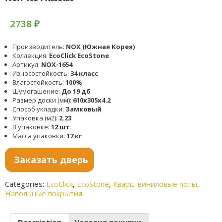
2738
₽
Производитель:
NOX (Южная Корея)
Коллекция:
EcoClick EcoStone
Артикул:
NOX-1654
Износостойкость:
34 класс
Влагостойкость:
100%
Шумогашение:
До 19 дб
Размер доски (мм):
610x305x4.2
Способ укладки:
Замковый
Упаковка (м2):
2.23
В упаковке:
12 шт.
Масса упаковки:
17 кг
Заказать дверь
Categories:
EcoClick
,
EcoStone
,
Кварц-виниловые полы
,
Напольные покрытия
Description
Условия покупки