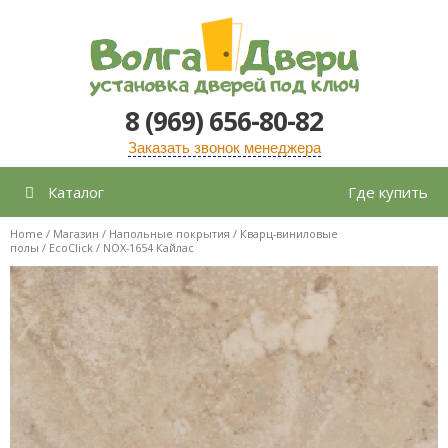
Перейти
к
содержимому
8 (969) 656-80-82
Заказать звонок менеджера
Каталог
Где купить
Home
/
Магазин
/
Напольные покрытия
/
Кварц-виниловые
полы
/
EcoClick
/ NOX-1654 Кайлас