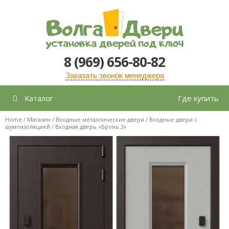
Перейти
к
содержимому
8 (969) 656-80-82
Заказать звонок менеджера
Каталог
Где купить
Home
/
Магазин
/
Входные металлические двери
/
Входные двери с
шумоизоляцией
/ Входная дверь «Бронь 3»