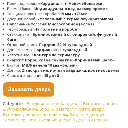
Производитель:
«Кардинал», г. Новочебоксарск
Размер блока:
Индивидуально под размер проема
Толщина полотна / короба:
115 мм / 173 мм
Дверной короб:
Утепленный с термо-звукоразрывом
Наполнение полотна:
Многослойное (4 слоя)
Терморазрыв:
На полотне и коробе
Стеклопакет:
Бронированный с тонировкой, фигурный
багет
Основной замок:
Гардиан 30.01 сувальдный
Доп-ый замок:
Гардиан 30.11 сувальдный
Уплотнение:
3 контура по периметру
Снаружи:
Порошковое покрытие «Коричневый шелк»
Внутри:
МДФ панель 10 мм «Белый»
Доп-но:
Zn покрытие, ночная задвижка, противосъёмы
Срок изготовления:
45 дней
Заказать дверь
Categories:
Входные двери Кардинал
,
Входные двери с
шумоизоляцией
,
Входные металлические двери
,
Входные двери в частный дом
,
Входные двери с
терморазрывом
,
Входные двери в дом со стеклом