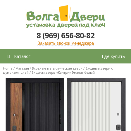
Перейти
к
содержимому
8 (969) 656-80-82
Заказать звонок менеджера
Каталог
Где купить
Home
/
Магазин
/
Входные металлические двери
/
Входные двери с
шумоизоляцией
/ Входная дверь «Кантри» Эмалит белый