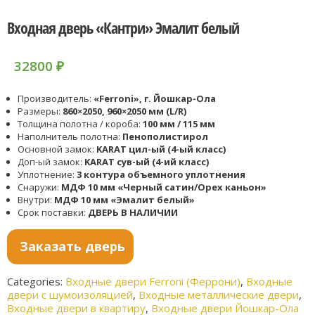
Входная дверь «Кантри» Эмалит белый
32800
₽
Производитель:
«Ferroni», г. Йошкар-Ола
Размеры:
860×2050, 960×2050 мм (L/R)
Толщина полотна / короба:
100 мм / 115 мм
Наполнитель полотна:
Пенополистирол
Основной замок:
KARAT цил-ый (4-ый класс)
Доп-ый замок:
KARAT сув-ый (4-ий класс)
Уплотнение:
3 контура объемного уплотнения
Снаружи:
МДФ 10 мм «Черный сатин/Орех каньон»
Внутри:
МДФ 10 мм «Эмалит белый»
Срок поставки:
ДВЕРЬ В НАЛИЧИИ
Заказать дверь
Categories:
Входные двери Ferroni (Феррони)
,
Входные
двери с шумоизоляцией
,
Входные металлические двери
,
Входные двери в квартиру
,
Входные двери Йошкар-Ола