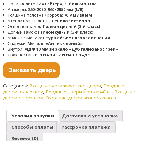
Производитель:
«Тайгер», г. Йошкар-Ола
Размеры:
860×2050, 960×2050 мм (L/R)
Толщина полотна / короба:
70 мм / 90 мм
Утеплитель полотна:
Пенополистирол
Основной замок:
Галеон цил-ый (3-й класс)
Доп-ый замок:
Галеон cув-ый (3-й класс)
Уплотнение:
2 контура объемного уплотнения
Снаружи:
Металл «Антик черный»
Внутри:
МДФ 10 мм зеркало «Дуб галифакос грей»
Срок поставки:
В НАЛИЧИИ НА СКЛАДЕ
Заказать дверь
Categories:
Входные металлические двери
,
Входные
двери в квартиру
,
Входные двери Йошкар-Ола
,
Входные
двери с зеркалом
,
Входные двери эконом-класса
Условия покупки
Доставка и установка
Способы оплаты
Рассрочка платежа
Reviews (0)