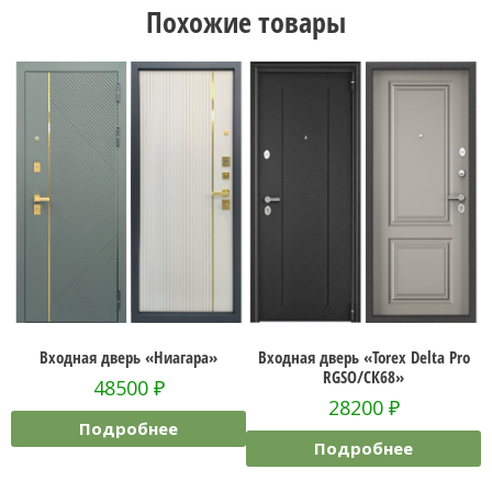
Похожие товары
й
Входная дверь «Ниагара»
Входная дверь «Torex Delta Pro
В
RGSO/СК68»
48500
₽
28200
₽
Подробнее
Подробнее