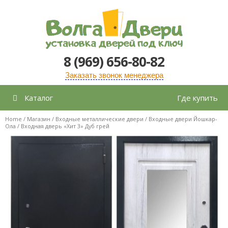
Перейти
к
содержимому
8 (969) 656-80-82
Заказать звонок менеджера
Каталог
Где купить
Home
/
Магазин
/
Входные металлические двери
/
Входные двери Йошкар-
Ола
/ Входная дверь «Хит 3» Дуб грей