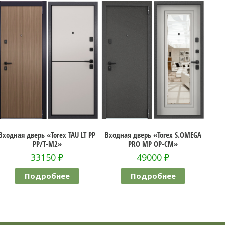
U LT PP
Входная дверь «Torex S.OMEGA
Входная дверь «Torex DELTA 
PRO MP OP-CM»
MP D28»
49000
₽
34100
₽
Подробнее
Подробнее