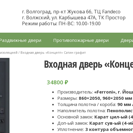
г. Волгоград, пр-кт Жукова 66, ТЦ Fandeco
г. Волжский, ул. Карбышева 47А, ТК Простор
Режим работы: ПН-ВС: 10.00-19.00
Раздвижные двери
Противопожарные двери
Двери
оизоляцией
/ Входная дверь «Концепт» Сатин графит
Входная дверь «Конце
34800
₽
Производитель:
«Ferroni», г. Йо
Размеры:
860×2050, 960×2050 мм 
Толщина полотна / короба:
90 мм 
Наполнитель полотна:
Пенополис
Основной замок:
Карат цил-ый (4
Доп-ый замок:
Карат сув-ый (4-и
Уплотнение:
3 контура объемно