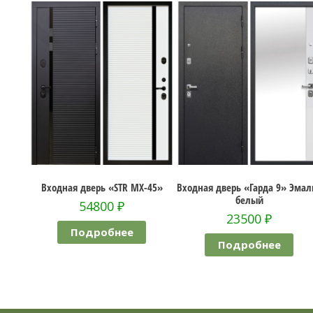
ь «STR MX-45»
Входная дверь «Гарда 9» Эмалит
Входная дверь «Torex
белый
Дизайн 0
00
₽
23500
₽
36200
обнее
Подробнее
Подробн