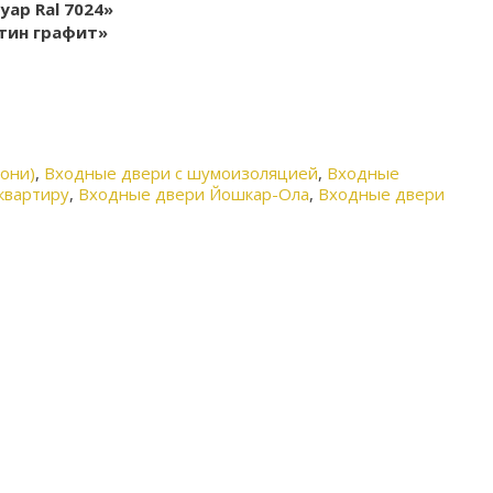
ар Ral 7024»
тин графит»
И
рони)
,
Входные двери с шумоизоляцией
,
Входные
квартиру
,
Входные двери Йошкар-Ола
,
Входные двери