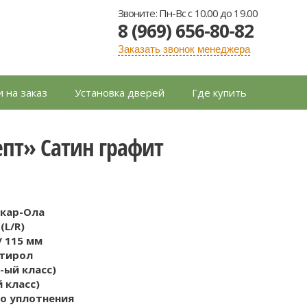
Звоните: Пн-Вс с 10.00 до 19.00
8 (969) 656-80-82
Заказать звонок менеджера
 на заказ
Установка дверей
Где купить
пт» Сатин графит
шкар-Ола
(L/R)
/ 115 мм
тирол
-ый класс)
й класс)
го уплотнения