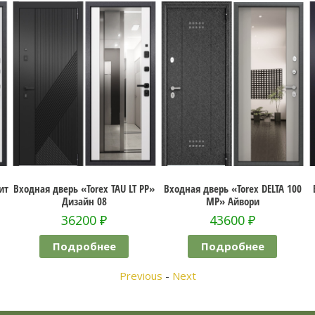
 TAU LT PP»
Входная дверь «Torex DELTA 100
Входная дверь «Torex TA
8
MP» Айвори
PP/T-M2»
₽
43600
₽
33150
₽
ее
Подробнее
Подробнее
Previous
-
Next