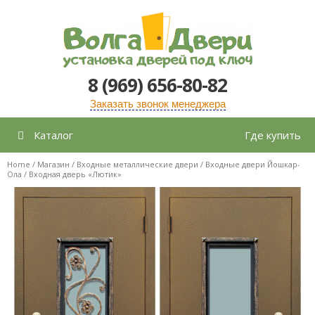
Перейти
к
содержимому
8 (969) 656-80-82
Заказать звонок менеджера
Каталог
Где купить
Home
/
Магазин
/
Входные металлические двери
/
Входные двери Йошкар-
Ола
/ Входная дверь «Лютик»