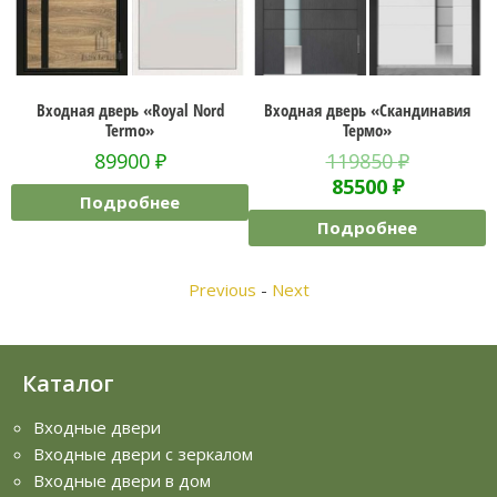
Входная дверь «Скандинавия
Входная дверь «STR-
 «Royal Nord
Термо»
mo»
98400
119850
₽
00
₽
Подробн
85500
₽
бнее
Подробнее
Previous
-
Next
Каталог
Входные двери
Входные двери с зеркалом
Входные двери в дом