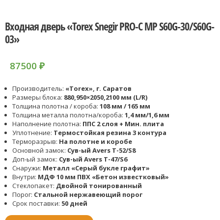
Входная дверь «Torex Snegir PRO-C MP S60G-30/S60G-
03»
87500
₽
Производитель:
«Torex», г. Саратов
Размеры блока:
880,950×2050,2100 мм (L/R)
Толщина полотна / короба:
108 мм / 165 мм
Толщина металла полотна/короба:
1,4 мм/1,6 мм
Наполнение полотна:
ППС 2 слоя + Мин. плита
Уплотнение:
Термостойкая резина 3 контура
Терморазрыв:
На полотне и коробе
Основной замок:
Сув-ый Avers T-52/S8
Доп-ый замок:
Сув-ый Avers T-47/S6
Снаружи:
Металл «Серый букле графит»
Внутри:
МДФ 10 мм ПВХ «Бетон известковый»
Стеклопакет:
Двойной тонированный
Порог:
Стальной нержавеющий порог
Срок поставки:
50 дней