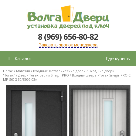
Перейти
к
содержимому
8 (969) 656-80-82
Заказать звонок менеджера
Каталог
Где купить
Home
/
Магазин
/
Входные металлические двери
/
Входные двери
"Torex"
/
Двери Torex серии Snegir PRO
/ Входная дверь «Torex Snegir PRO-C
MP S60G-30/S60G-03»