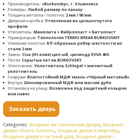
Производитель:
«Burkovsky», г. Ульяновск
Размеры:
Любой размер по заказу
Толщина металла / полотна:
2 мм / 90 мм
Дверная коробка:
Утепленная из цельногнутого
профиля
Утеплитель:
Минплита + Вибропласт + Битопласт
Терморазрыв:
Технология TERMO BREAK BURKOVSKIY
Усиление полотна:
8 П-образных ребер жесткости из
стали 2 мм
Замок:
Cisa (Италия) цил-ый, цилиндр EVVA 4KS
Петли:
Скрытые петли BURKOVSKY
Уплотнение:
Уплотнитель Schlegel + магнитный
уплотнитель
Снаружи:
Влагостойкий МДФ эмаль «Чёрный матовый»
Внутри:
Шпонированный МДФ или массив дуба
Установка на улицу:
Возможна под защитный козырек
или навес
Заказать дверь
Categories:
Входные металлические двери
,
Входные
двери «Doors Custom»
,
Входные двери в квартиру
,
Входные двери в частный дом
,
Входные двери с