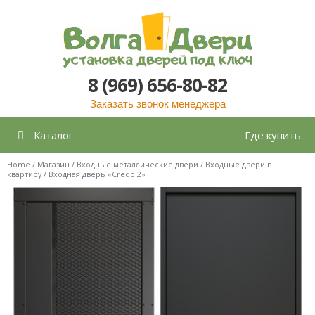
Перейти
к
содержимому
8 (969) 656-80-82
Заказать звонок менеджера
Каталог
Где купить
Home
/
Магазин
/
Входные металлические двери
/
Входные двери в
квартиру
/ Входная дверь «Credo 2»