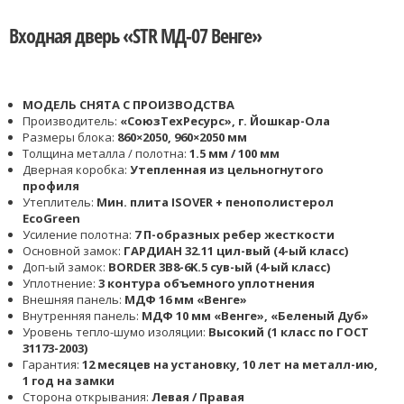
Входная дверь «STR МД-07 Венге»
МОДЕЛЬ СНЯТА С ПРОИЗВОДСТВА
Производитель:
«СоюзТехРесурс», г. Йошкар-Ола
Размеры блока:
860×2050, 960×2050 мм
Толщина металла / полотна:
1.5 мм / 100 мм
Дверная коробка:
Утепленная из цельногнутого
профиля
Утеплитель:
Мин. плита ISOVER + пенополистерол
EcoGreen
Усиление полотна:
7 П-образных ребер жесткости
Основной замок:
ГАРДИАН 32.11 цил-вый (4-ый класс)
Доп-ый замок:
BORDER 3B8-6K.5 сув-ый (4-ый класс)
Уплотнение:
3 контура объемного уплотнения
Внешняя панель:
МДФ 16 мм «Венге»
Внутренняя панель:
МДФ 10 мм «Венге», «Беленый Дуб»
Уровень тепло-шумо изоляции:
Высокий (1 класс по ГОСТ
31173-2003)
Гарантия:
12 месяцев на установку, 10 лет на металл-ию,
1 год на замки
Сторона открывания:
Левая / Правая