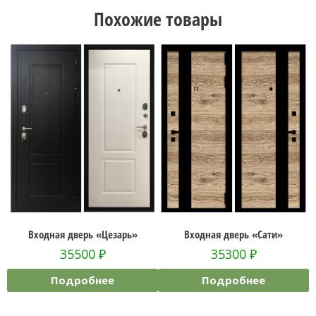
Похожие товары
езарь»
Входная дверь «Сати»
Входная дверь «STR MX
35300
₽
54800
₽
е
Подробнее
Подробнее