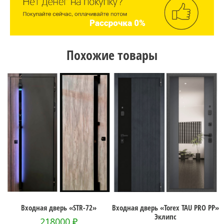
Похожие товары
Уте
Входная дверь «STR-72»
Входная дверь «Torex TAU PRO PP»
В
Эклипс
218000
₽