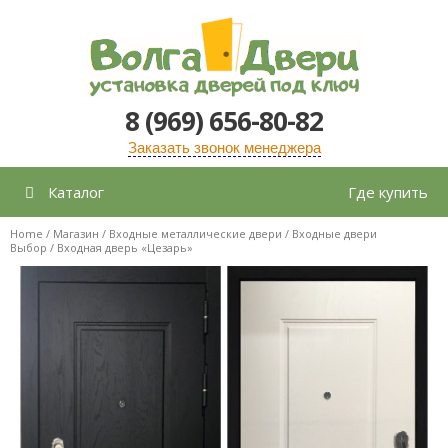
Перейти
к
содержимому
8 (969) 656-80-82
Заказать звонок менеджера
Каталог
Где купить
Home
/
Магазин
/
Входные металлические двери
/
Входные двери
Выбор
/ Входная дверь «Цезарь»