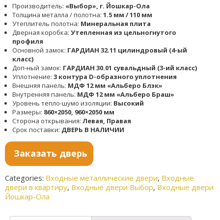
Производитель:
«Выбор», г. Йошкар-Ола
Толщина металла / полотна:
1.5 мм / 110 мм
Утеплитель полотна:
Минеральная плита
Дверная коробка:
Утепленная из цельногнутого
профиля
Основной замок:
ГАРДИАН 32.11 цилиндровый (4-ый
класс)
Доп-ный замок:
ГАРДИАН 30.01 сувальдный (3-ий класс)
Уплотнение:
3 контура D-образного уплотнения
Внешняя панель:
МДФ 12 мм «Альберо Блэк»
Внутренняя панель:
МДФ 12 мм «Альберо Браш»
Уровень тепло-шумо изоляции:
Высокий
Размеры:
860×2050, 960×2050 мм
Сторона открывания:
Левая, Правая
Срок поставки:
ДВЕРЬ В НАЛИЧИИ
Заказать дверь
Categories:
Входные металлические двери
,
Входные
двери в квартиру
,
Входные двери Выбор
,
Входные двери
Йошкар-Ола