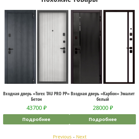
 «Torex TAU PRO PP»
Входная дверь «Карбон» Эмалит
Входная дв
Бетон
белый
38
3700
₽
28000
₽
Подр
дробнее
Подробнее
Previous
-
Next