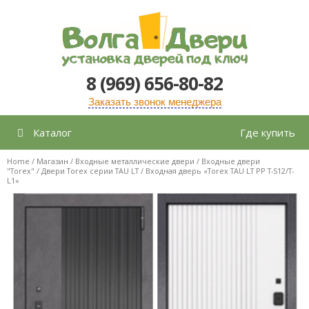
Перейти
к
содержимому
8 (969) 656-80-82
Заказать звонок менеджера
Каталог
Где купить
Home
/
Магазин
/
Входные металлические двери
/
Входные двери
"Torex"
/
Двери Torex серии TAU LT
/ Входная дверь «Torex TAU LT PP T-S12/T-
L1»