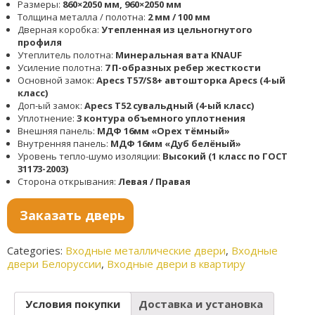
Размеры:
860×2050 мм, 960×2050 мм
Толщина металла / полотна:
2 мм / 100 мм
Дверная коробка:
Утепленная из цельногнутого
профиля
Утеплитель полотна:
Минеральная вата KNAUF
Усиление полотна:
7 П-образных ребер жесткости
Основной замок:
Apecs T57/S8+ автошторка Apecs (4-ый
класс)
Доп-ый замок:
Apecs T52 сувальдный (4-ый класс)
Уплотнение:
3 контура объемного уплотнения
Внешняя панель:
МДФ 16мм «Орех тёмный»
Внутренняя панель:
МДФ 16мм «Дуб белёный»
Уровень тепло-шумо изоляции:
Высокий (1 класс по ГОСТ
31173-2003)
Сторона открывания:
Левая / Правая
Заказать дверь
Categories:
Входные металлические двери
,
Входные
двери Белоруссии
,
Входные двери в квартиру
Условия покупки
Доставка и установка