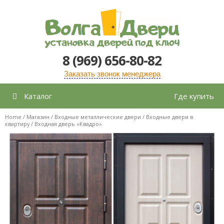
Перейти
к
содержимому
8 (969) 656-80-82
Заказать звонок менеджера
Каталог
Где купить
Home
/
Магазин
/
Входные металлические двери
/
Входные двери в
квартиру
/ Входная дверь «Квадро»