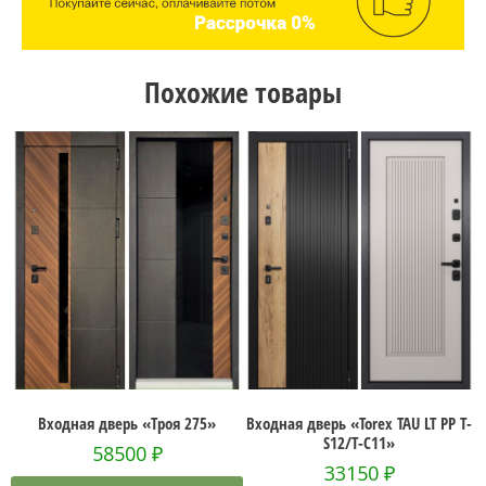
Похожие товары
ь «Троя 275»
Входная дверь «Torex TAU LT PP T-
Входная дверь «Torex
S12/T-C11»
L8/T-L8»
00
₽
33150
₽
32100