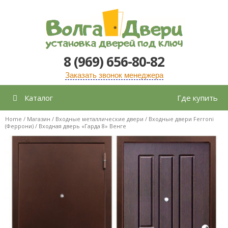
Перейти
к
содержимому
8 (969) 656-80-82
Заказать звонок менеджера
Каталог
Где купить
Home
/
Магазин
/
Входные металлические двери
/
Входные двери Ferroni
(Феррони)
/ Входная дверь «Гарда 8» Венге