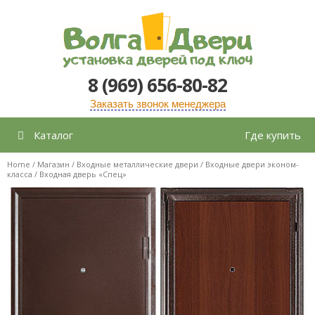
Перейти
к
содержимому
8 (969) 656-80-82
Заказать звонок менеджера
Каталог
Где купить
Home
/
Магазин
/
Входные металлические двери
/
Входные двери эконом-
класса
/ Входная дверь «Спец»