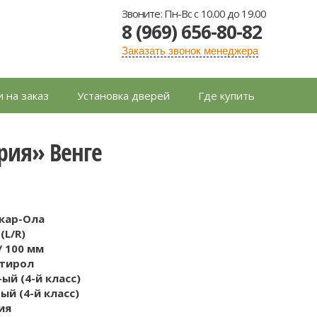
Звоните: Пн-Вс с 10.00 до 19.00
8 (969) 656-80-82
Заказать звонок менеджера
 на заказ
Установка дверей
Где купить
рия» Венге
шкар-Ола
(L/R)
/ 100 мм
тирол
ый (4-й класс)
ый (4-й класс)
ия