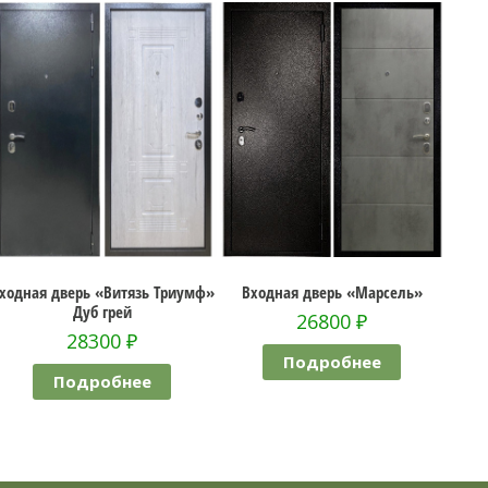
»
Входная дверь «Марсель»
Входная дверь «Torex TAU LT MP»
Дизайн 03
26800
₽
29800
₽
Подробнее
Подробнее