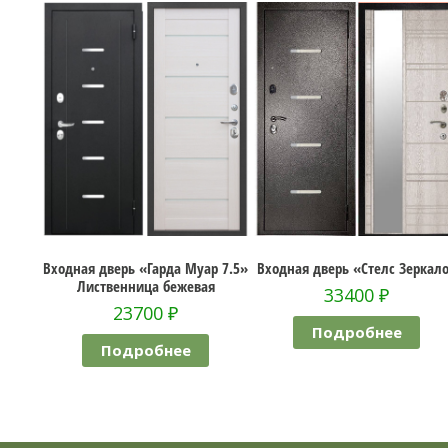
Муар 7.5»
Входная дверь «Стелс Зеркало»
Входная дверь «Torex Delta
вая
RGSO/СК68»
33400
₽
28200
₽
Подробнее
Подробнее