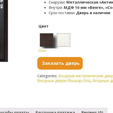
Снаружи:
Металлическая «Анти
Внутри:
МДФ 10 мм «Венге», «Со
Срок поставки:
Дверь в наличии
Цвет
Clear
Венге
Сосна
белая
Заказать дверь
Categories:
Входные металлические две
Входные двери Йошкар-Ола
,
Входные д
пособы оплаты
Рассрочка платежа
Reviews (0)