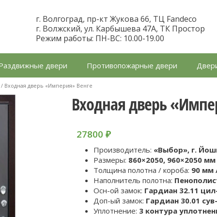
г. Волгоград, пр-кт Жукова 66, ТЦ Fandeco
г. Волжский, ул. Карбышева 47А, ТК Простор
Режим работы: ПН-ВС: 10.00-19.00
Раздвижные двери
Противопожарные двери
Двери
/ Входная дверь «Империя» Венге
Входная дверь «Импе
27800
₽
Производитель:
«Выбор», г. Йо
Размеры:
860×2050, 960×2050 мм 
Толщина полотна / короба:
90 мм 
Наполнитель полотна:
Пенополис
Осн-ой замок:
Гардиан 32.11 цил-
Доп-ый замок:
Гардиан 30.01 сув-
Уплотнение:
3 контура уплотнен