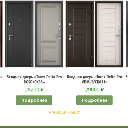
 Pro
Входная дверь «Torex Delta Pro
Входная дверь «Витязь Триумф
VDM-2/СК611»
Дуб грей
29000
₽
28300
₽
Подробнее
Подробнее
Previous
-
Next