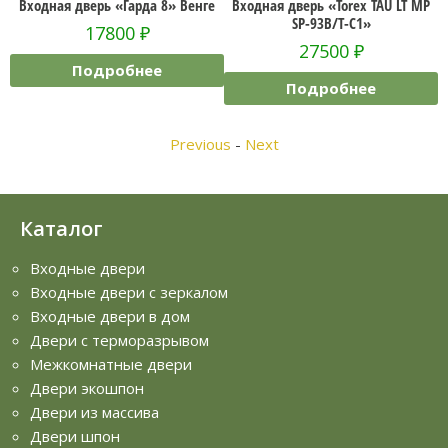
8» Венге
Входная дверь «Torex TAU LT MP
Входная дверь «Torex TAU L
SP-93B/T-C1»
Дизайн 03
27500
₽
29800
₽
Подробнее
Подробнее
Previous
-
Next
Каталог
Входные двери
Входные двери с зеркалом
Входные двери в дом
Двери с терморазрывом
Межкомнатные двери
Двери экошпон
Двери из массива
Двери шпон