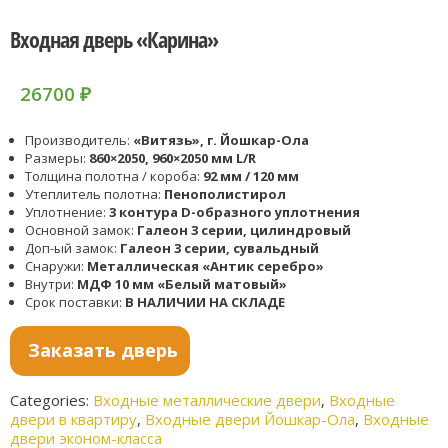
Входная дверь «Карина»
26700
₽
Производитель:
«Витязь», г. Йошкар-Ола
Размеры:
860×2050, 960×2050 мм L/R
Толщина полотна / короба:
92 мм / 120 мм
Утеплитель полотна:
Пенополистирол
Уплотнение:
3 контура D-образного уплотнения
Основной замок:
Галеон 3 серии, цилиндровый
Доп-ый замок:
Галеон 3 серии, сувальдный
Снаружи:
Металлическая «Антик серебро»
Внутри:
МДФ 10 мм «Белый матовый»
Срок поставки:
В НАЛИЧИИ НА СКЛАДЕ
Заказать дверь
Categories:
Входные металлические двери
,
Входные
двери в квартиру
,
Входные двери Йошкар-Ола
,
Входные
двери эконом-класса