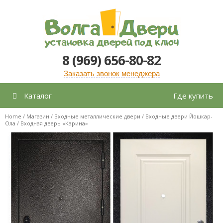
Перейти
к
содержимому
8 (969) 656-80-82
Заказать звонок менеджера
Каталог
Где купить
Home
/
Магазин
/
Входные металлические двери
/
Входные двери Йошкар-
Ола
/ Входная дверь «Карина»