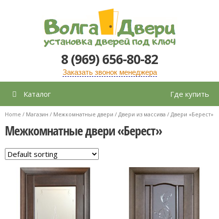
Перейти
к
содержимому
8 (969) 656-80-82
Заказать звонок менеджера
Каталог
Где купить
Home
/
Магазин
/
Межкомнатные двери
/
Двери из массива
/ Двери «Берест»
Межкомнатные двери «Берест»