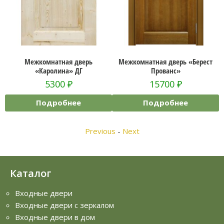
тная дверь
Межкомнатная дверь «Берест
Межкомнатная две
ина» ДГ
Прованс»
венге
00
₽
15700
₽
2440
обнее
Подробнее
Подроб
Previous
-
Next
Каталог
Входные двери
Входные двери с зеркалом
Входные двери в дом