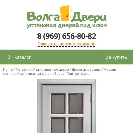
Перейти
к
содержимому
8 (969) 656-80-82
Заказать звонок менеджера
Каталог
Где купить
Home
/
Магазин
/
Межкомнатные двери
/
Двери из массива
/
Массив
сосны
/ Межкомнатная дверь «Берест Плитка» фацет