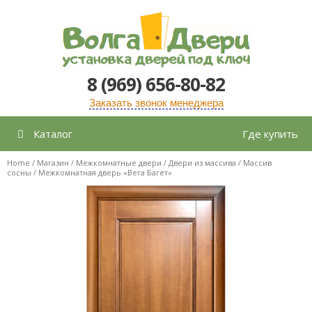
Перейти
к
содержимому
8 (969) 656-80-82
Заказать звонок менеджера
Каталог
Где купить
Home
/
Магазин
/
Межкомнатные двери
/
Двери из массива
/
Массив
сосны
/ Межкомнатная дверь «Вега Багет»