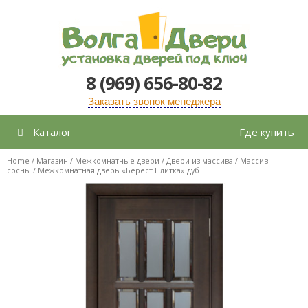
Перейти
к
содержимому
8 (969) 656-80-82
Заказать звонок менеджера
Каталог
Где купить
Home
/
Магазин
/
Межкомнатные двери
/
Двери из массива
/
Массив
сосны
/ Межкомнатная дверь «Берест Плитка» дуб